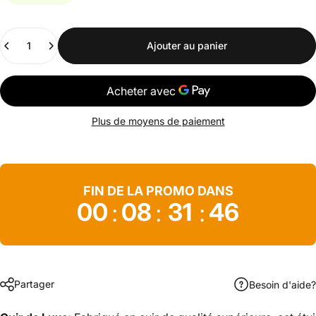
Quantité
Ajouter au panier
Plus de moyens de paiement
FIN DE LA PROMO DANS
00
08
31
46
:
:
:
Partager
Besoin d'aide?