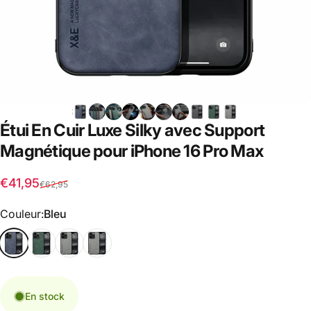
Étui
En
Cuir
Luxe
Silky
avec
Support
Magnétique
pour
iPhone
16
Pro
Max
Prix promotionnel
Prix habituel
€41,95
€62,95
Couleur
Couleur:
Bleu
En stock