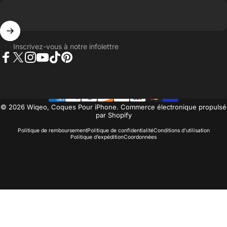
Inscrivez-vous à notre infolettre
Facebook
Twitter
Instagram
YouTube
TikTok
Pinterest
© 2026 Wiqeo, Coques Pour iPhone.
Commerce électronique propulsé
par Shopify
Politique de remboursement
Politique de confidentialité
Conditions d’utilisation
Politique d’expédition
Coordonnées