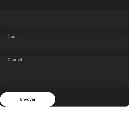
Nom
Courriel
Envoyer
Message
Envoyer