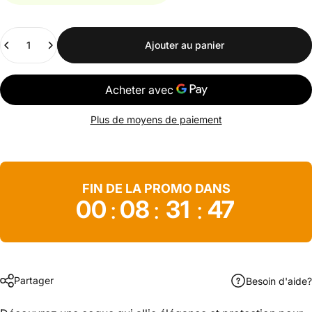
Quantité
Ajouter au panier
Plus de moyens de paiement
FIN DE LA PROMO DANS
00
08
31
46
:
:
:
Partager
Besoin d'aide?