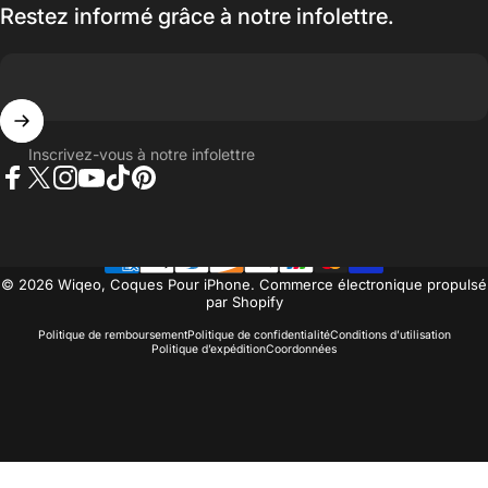
Restez informé grâce à notre infolettre.
Inscrivez-vous à notre infolettre
Facebook
Twitter
Instagram
YouTube
TikTok
Pinterest
© 2026 Wiqeo, Coques Pour iPhone.
Commerce électronique propulsé
par Shopify
Politique de remboursement
Politique de confidentialité
Conditions d’utilisation
Politique d’expédition
Coordonnées