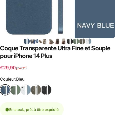
Coque
Transparente
Ultra
Fine
et
Souple
pour
iPhone
14
Plus
Prix promotionnel
Prix habituel
€29,90
€59,90
Couleur
Couleur:
Bleu
En stock, prêt à être expédié