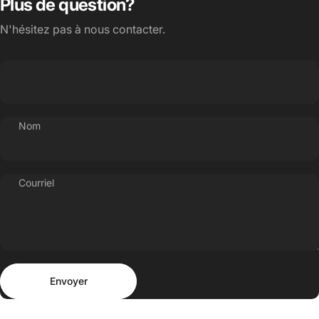
Plus de question?
N'hésitez pas à nous contacter.
Nom
Courriel
Envoyer
Message
Envoyer