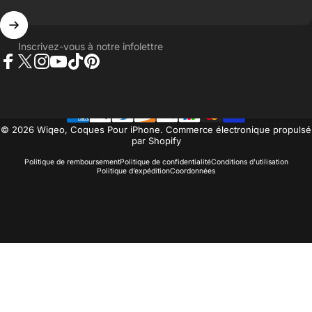
Inscrivez-vous à notre infolettre
Facebook
Twitter
Instagram
YouTube
TikTok
Pinterest
© 2026 Wiqeo, Coques Pour iPhone.
Commerce électronique propulsé
par Shopify
Politique de remboursement
Politique de confidentialité
Conditions d’utilisation
Politique d’expédition
Coordonnées