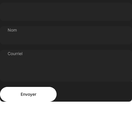
Nom
Courriel
Envoyer
Message
Envoyer