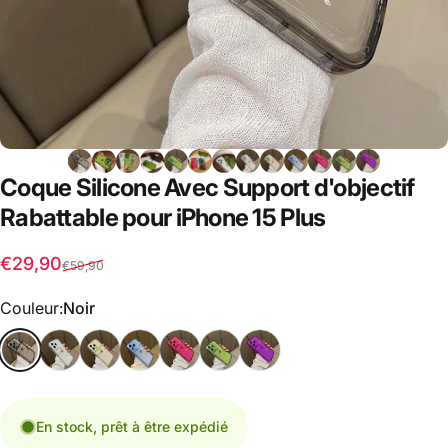
Coque
Silicone
Avec
Support
d'objectif
Rabattable
pour
iPhone
15
Plus
Prix promotionnel
Prix habituel
€29,90
€59,90
Couleur
Couleur:
Noir
En stock, prêt à être expédié