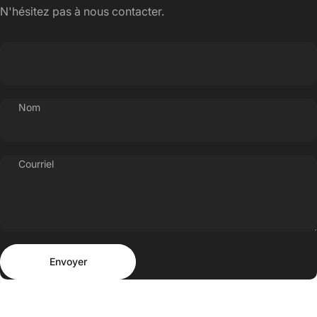
N'hésitez pas à nous contacter.
Nom
Courriel
Envoyer
Message
Envoyer