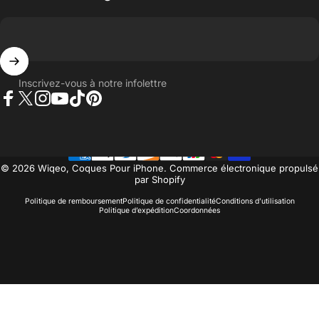
Inscrivez-vous à notre infolettre
Facebook
Twitter
Instagram
YouTube
TikTok
Pinterest
© 2026 Wiqeo, Coques Pour iPhone.
Commerce électronique propulsé
par Shopify
Politique de remboursement
Politique de confidentialité
Conditions d’utilisation
Politique d’expédition
Coordonnées