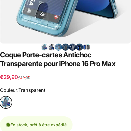
Coque
Porte-cartes
Antichoc
Transparente
pour
iPhone
16
Pro
Max
Prix promotionnel
Prix habituel
€29,90
€59,90
Couleur
Couleur:
Transparent
En stock, prêt à être expédié