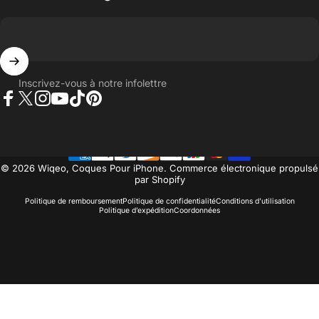
Inscrivez-vous à notre infolettre
Facebook
Twitter
Instagram
YouTube
TikTok
Pinterest
© 2026 Wiqeo, Coques Pour iPhone.
Commerce électronique propulsé
par Shopify
Politique de remboursement
Politique de confidentialité
Conditions d’utilisation
Politique d’expédition
Coordonnées