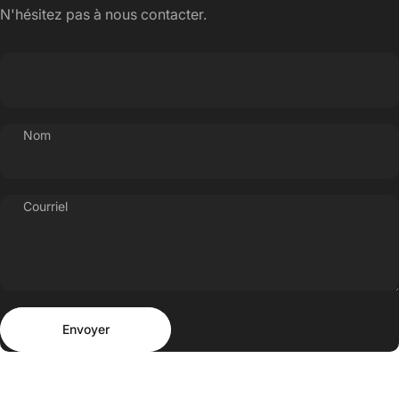
N'hésitez pas à nous contacter.
Nom
Courriel
Envoyer
Message
Envoyer