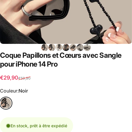
Coque
Papillons
et
Cœurs
avec
Sangle
pour
iPhone
14
Pro
Prix promotionnel
Prix habituel
€29,90
€59,90
Couleur
Couleur:
Noir
En stock, prêt à être expédié