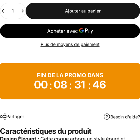
Quantité
Ajouter au panier
Plus de moyens de paiement
FIN DE LA PROMO DANS
00
08
31
46
:
:
:
Partager
Besoin d'aide?
Caractéristiques du produit
Design Élégant :
Cette coque arbore un style épuré et