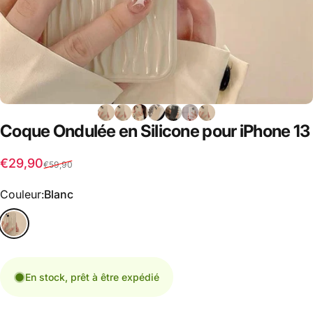
Coque
Ondulée
en
Silicone
pour
iPhone
13
Prix promotionnel
Prix habituel
€29,90
€59,90
Couleur
Couleur:
Blanc
En stock, prêt à être expédié