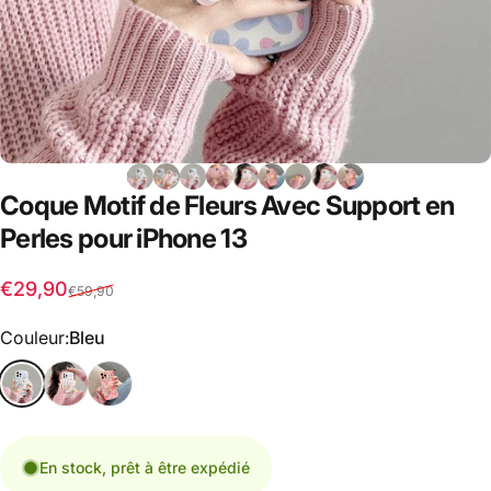
Coque
Motif
de
Fleurs
Avec
Support
en
Perles
pour
iPhone
13
Prix promotionnel
Prix habituel
€29,90
€59,90
Couleur
Couleur:
Bleu
En stock, prêt à être expédié