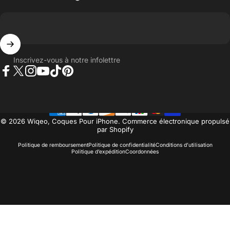
Inscrivez-vous à notre infolettre
Facebook
Twitter
Instagram
YouTube
TikTok
Pinterest
© 2026 Wiqeo, Coques Pour iPhone.
Commerce électronique propulsé
par Shopify
Politique de remboursement
Politique de confidentialité
Conditions d’utilisation
Politique d’expédition
Coordonnées