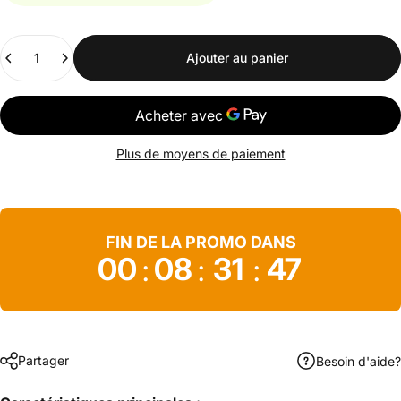
Quantité
Ajouter au panier
Plus de moyens de paiement
FIN DE LA PROMO DANS
00
08
31
46
:
:
:
Partager
Besoin d'aide?