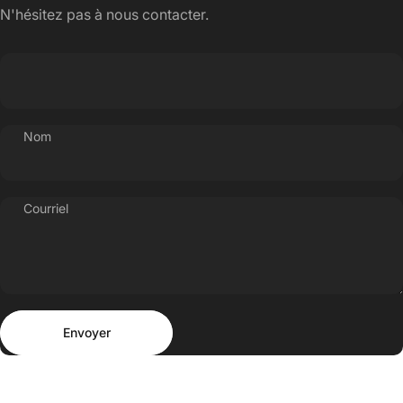
N'hésitez pas à nous contacter.
Nom
Courriel
Envoyer
Message
Envoyer