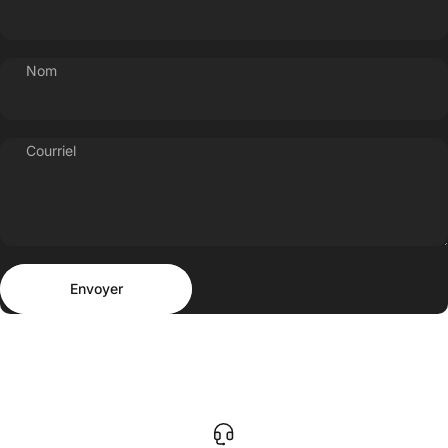
Nom
Courriel
Envoyer
Message
Envoyer