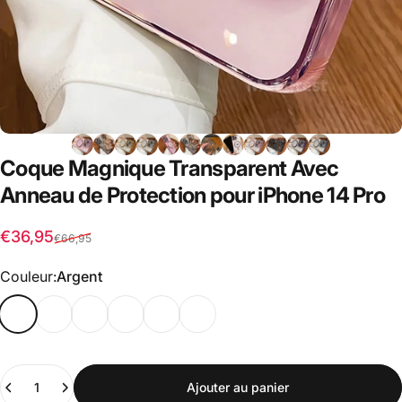
Coque
Magnique
Transparent
Avec
Anneau
de
Protection
pour
iPhone
14
Pro
Prix promotionnel
Prix habituel
€36,95
€66,95
Couleur
Couleur:
Argent
Quantité
Ajouter au panier