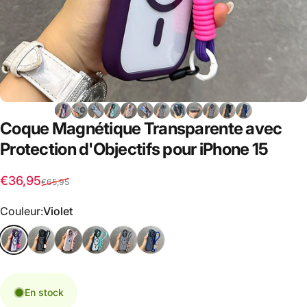
Coque
Magnétique
Transparente
avec
Protection
d'Objectifs
pour
iPhone
15
Prix promotionnel
Prix habituel
€36,95
€65,95
Couleur
Couleur:
Violet
En stock