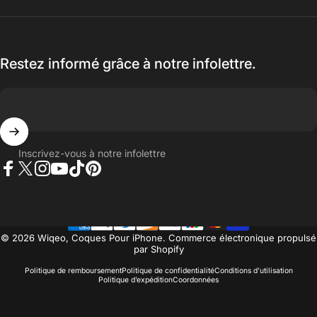
Restez informé grâce à notre infolettre.
Inscrivez-vous à notre infolettre
Facebook
Twitter
Instagram
YouTube
TikTok
Pinterest
© 2026 Wiqeo, Coques Pour iPhone.
Commerce électronique propulsé
par Shopify
Politique de remboursement
Politique de confidentialité
Conditions d’utilisation
Politique d’expédition
Coordonnées