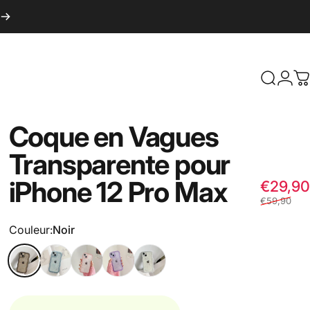
Recherc
Conn
P
Coque
en
Vagues
Transparente
pour
iPhone
12
Pro
Max
€29,90
€59,90
Couleur
Couleur:
Noir