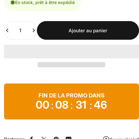
En stock, prêt à être expédié
Quantité
Ajouter au panier
FIN DE LA PROMO DANS
00
08
31
44
:
:
: