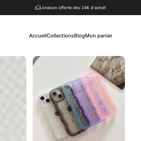
Diaporama Pause
Livraison offerte dès 24€ d'achat!
Une question? Contactez-nous!
Accueil
Collections
Blog
Mon panier
Accueil
Collections
Blog
Mon panier