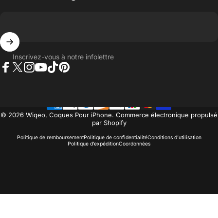
Inscrivez-vous à notre infolettre
Facebook
Twitter
Instagram
YouTube
TikTok
Pinterest
© 2026 Wiqeo, Coques Pour iPhone.
Commerce électronique propulsé
par Shopify
Politique de remboursement
Politique de confidentialité
Conditions d’utilisation
Politique d’expédition
Coordonnées