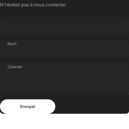
N'hésitez pas à nous contacter.
Nom
Courriel
Envoyer
Message
Envoyer