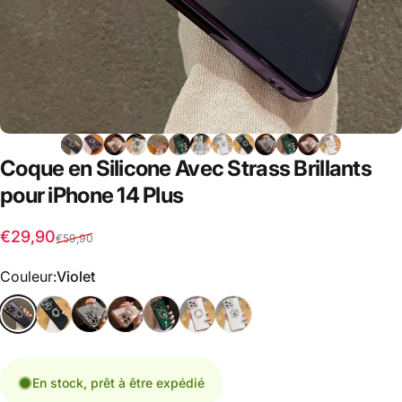
Coque
en
Silicone
Avec
Strass
Brillants
pour
iPhone
14
Plus
Prix promotionnel
Prix habituel
€29,90
€59,90
Couleur
Couleur:
Violet
En stock, prêt à être expédié