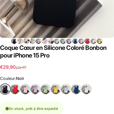
Coque
Cœur
en
Silicone
Coloré
Bonbon
pour
iPhone
15
Pro
Prix promotionnel
Prix habituel
€29,90
€59,90
Couleur
Couleur:
Noir
En stock, prêt à être expédié