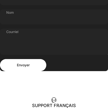
Nom
Courriel
Envoyer
Message
Envoyer
SUPPORT FRANÇAIS