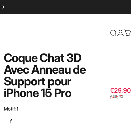
Recherc
Conn
P
Coque
Chat
3D
Avec
Anneau
de
Support
pour
iPhone
15
Pro
€29,90
€59,90
Motif
Motif:
1
1