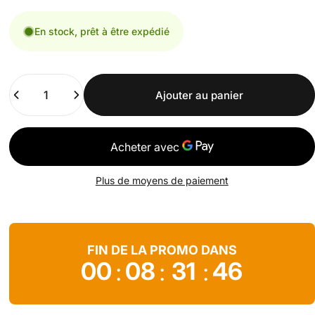
En stock, prêt à être expédié
Quantité
Ajouter au panier
Plus de moyens de paiement
FIN DE LA PROMO DANS
00
08
31
44
:
:
: