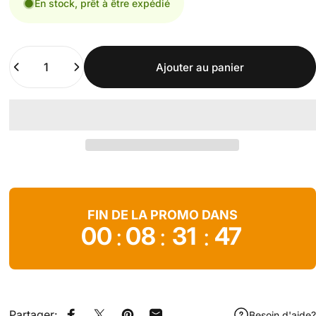
En stock, prêt à être expédié
Quantité
Ajouter au panier
FIN DE LA PROMO DANS
00
08
31
45
:
:
:
Partager:
Besoin d'aide?