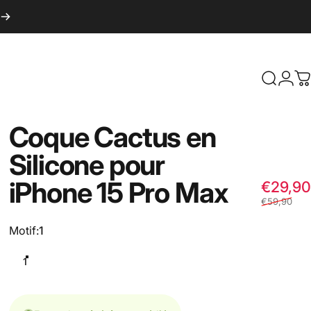
Recherc
Conn
P
Coque
Cactus
en
Silicone
pour
iPhone
15
Pro
Max
€29,90
€59,90
Motif
Motif:
1
1