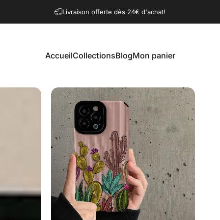
Diaporama Pause
Livraison offerte dès 24€ d'achat!
Accueil
Collections
Blog
Mon panier
Accueil
Collections
Blog
Mon panier