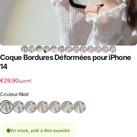
Coque
Bordures
Déformées
pour
iPhone
14
Prix promotionnel
Prix habituel
€29,90
€59,90
Couleur
Couleur:
Noir
En stock, prêt à être expédié