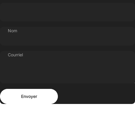
Nom
Courriel
Envoyer
Message
Envoyer