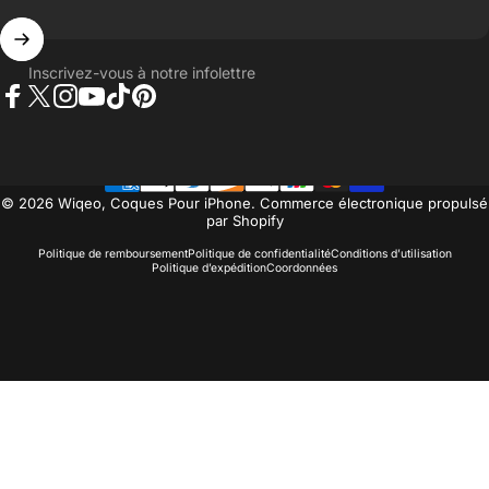
Inscrivez-vous à notre infolettre
Facebook
Twitter
Instagram
YouTube
TikTok
Pinterest
© 2026 Wiqeo, Coques Pour iPhone.
Commerce électronique propulsé
par Shopify
Politique de remboursement
Politique de confidentialité
Conditions d’utilisation
Politique d’expédition
Coordonnées