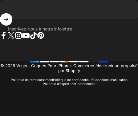
Inscrivez-vous à notre infolettre
Facebook
Twitter
Instagram
YouTube
TikTok
Pinterest
© 2026 Wiqeo, Coques Pour iPhone.
Commerce électronique propulsé
par Shopify
Politique de remboursement
Politique de confidentialité
Conditions d’utilisation
Politique d’expédition
Coordonnées