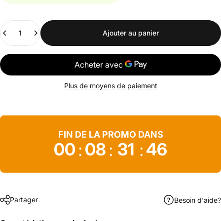
Quantité
Ajouter au panier
Plus de moyens de paiement
FIN DE LA PROMO DANS
00
08
31
46
:
:
:
Partager
Besoin d'aide?