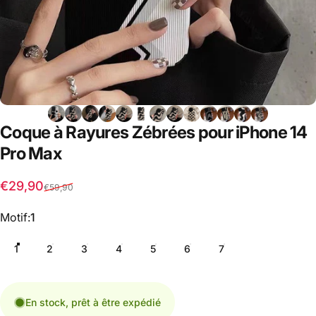
Coque
à
Rayures
Zébrées
pour
iPhone
14
Pro
Max
Prix promotionnel
Prix habituel
€29,90
€59,90
Motif
Motif:
1
1
2
3
4
5
6
7
En stock, prêt à être expédié