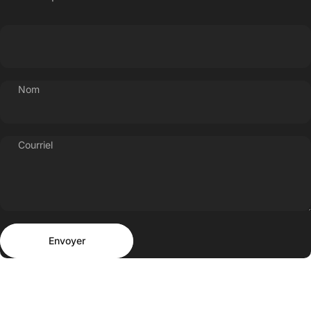
Nom
Courriel
Envoyer
Message
Envoyer